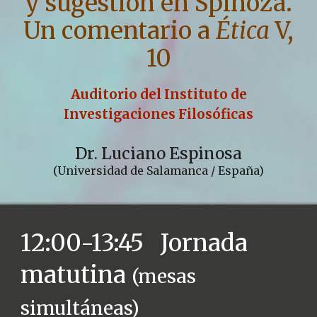
y sugestión en Spinoza.
Un comentario a
Ética
V,
10
Auditorio del Instituto de
Investigaciones Filosóficas
Dr. Luciano Espinosa
(Universidad de Salamanca / España)
12:00-1
3
:45
Jornada
matutina
(mesas
simultáneas)