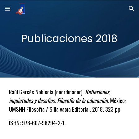
Skip to main content
Skip to navigation
Publicaciones 20
18
Raúl Garcés Noblecía (coordinador).
Reflexiones,
inquietudes y desafíos. F
ilos
ofía de la educación
. México:
UMSNH Filosofía / Silla vacía Editorial
, 20
18
.
323
pp.
ISBN: 978-607-
98294
-
2
-
1
.